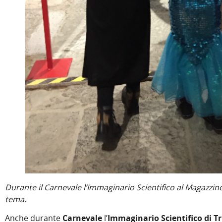
Durante il Carnevale l’Immaginario Scientifico al Magazzino 
tema.
Anche durante
Carnevale
l’
Immaginario Scientifico di Tr