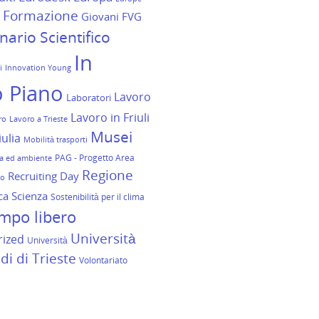
Formazione
Giovani FVG
ario Scientifico
In
i
Innovation Young
 Piano
Lavoro
Laboratori
Lavoro in Friuli
ro
Lavoro a Trieste
Musei
ulia
Mobilità trasporti
PAG - Progetto Area
a ed ambiente
Regione
Recruiting Day
io
Scienza
ca
Sostenibilità per il clima
mpo libero
Università
rized
Università
di di Trieste
Volontariato