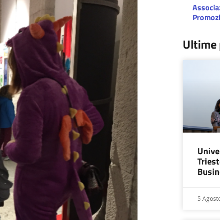
Associaz
Promozi
Ultime 
Univer
Tries
Busi
5 Agost