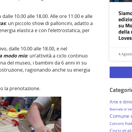
Siamo
lle 10.00 alle 18.00. Alle ore 11.00 e alle
edizio
gas
: un piccolo show di palloncini, adatto a
su Mo
nergia elastica e con l’elettrostatica, per
della
Loves
vo, dalle 10.00 alle 18.00, e nel
4 Agost
 a modo mio
: un’attività a ciclo continuo
cina del museo, i bambini da 6 anni in su
 costruzione, ragionando anche su energia
no la prenotazione.
Categorie
Arte e dint
Biennale di Ve
Comune di
Concorsi Pubb
Corsi grat