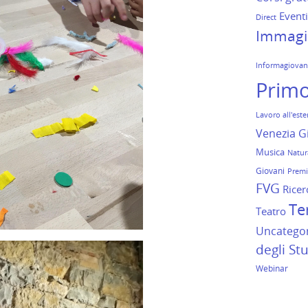
Eventi
Direct
Immagin
Informagiovan
Primo
Lavoro all'este
Venezia Gi
Musica
Natur
Giovani
Prem
FVG
Ricer
Te
Teatro
Uncatego
degli Stu
Webinar