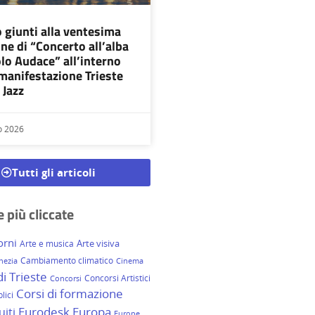
 giunti alla ventesima
ne di “Concerto all’alba
lo Audace” all’interno
 manifestazione Trieste
 Jazz
o 2026
Tutti gli articoli
 più cliccate
orni
Arte visiva
Arte e musica
Cambiamento climatico
nezia
Cinema
 Trieste
Concorsi Artistici
Concorsi
Corsi di formazione
lici
Eurodesk
Europa
uiti
Europe